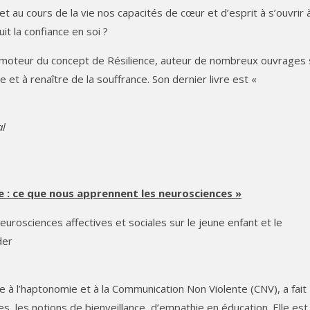
au cours de la vie nos capacités de cœur et d’esprit à s’ouvrir 
it la confiance en soi ?
omoteur du concept de Résilience, auteur de nombreux ouvrages 
 et à renaître de la souffrance. Son dernier livre est «
al
ce : ce que nous apprennent les neurosciences »
urosciences affectives et sociales sur le jeune enfant et le
der
e à l’haptonomie et à la Communication Non Violente (CNV), a fait
es, les notions de bienveillance, d’empathie en éducation. Elle est