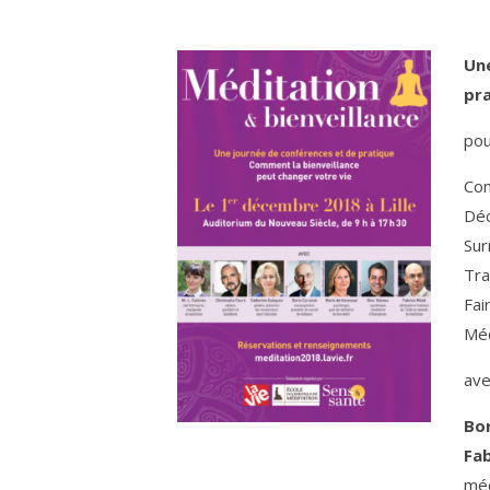
Un
pr
po
Com
Déc
Sur
Tra
Fai
Méd
av
Bor
Fab
méd