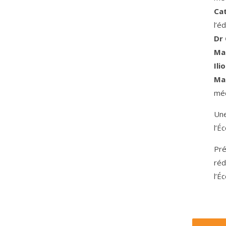
Ca
l’é
Dr 
Ma
Ili
Ma
méd
Une
l’É
Pré
réd
l’É