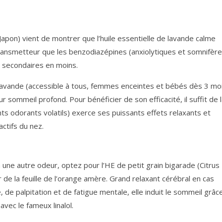
apon) vient de montrer que l’huile essentielle de lavande calme
ransmetteur que les benzodiazépines (anxiolytiques et somnifèr
s secondaires en moins.
lavande (accessible à tous, femmes enceintes et bébés dès 3 moi
ur sommeil profond. Pour bénéficier de son efficacité, il suffit de 
nts odorants volatils) exerce ses puissants effets relaxants et
actifs du nez.
à une autre odeur, optez pour l’HE de petit grain bigarade (Citrus
r de la feuille de l’orange amère. Grand relaxant cérébral en cas
de palpitation et de fatigue mentale, elle induit le sommeil grâc
vec le fameux linalol.